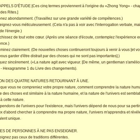
PPELS D'ÉTUDE [Ces cinq termes proviennent à l'origine du «Zhong Yong» - chap
 des Rites.]
enez abondamment. (Travaillez sur une grande variété de compétences.)
eignez-vous méticuleusement. (Cela n'a pas à voir avec l'interrogation verbale, ma
de l'énergie.)
échissez de tout votre cœur. (Après une séance d'écoute, contemplez l'expérience e
nce.)
riminez clairement. (De nouvelles choses continueront toujours à venir à vous [et v
vous garder d'être distrait par des choses qui ne sont pas importantes].)
iquez sincèrement. («La nature agit avec vigueur. [De même, un gentleman s'améli
» - Hexagramme 1 du Livre des changements).
N DES QUATRE NATURES RETOURNANT À UNE.
 que vous ne compreniez votre propre nature, comment comprendre la nature hum
e des choses est similaire à la nature humaine, et la nature de l'univers est sembla
 à cette nature.
endons de l'univers pour l'existence, mais l'univers dépend de nous pour sa perti
ux d'abord chercher à comprendre ma propre nature, l'univers m'apprendra et révé
alent unique.
PES DE PERSONNES À NE PAS ENSEIGNER.
eignez pas ceux de traditions différentes.