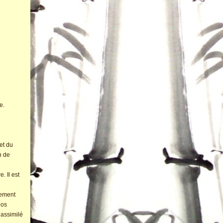
e.
 et du
n de
. Il est
vement
ios
 assimilé