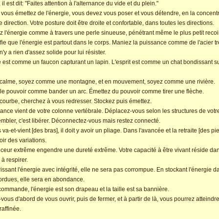
i, il est dit: "Faites attention à l'alternance du vide et du plein."
vous émettez de l'énergie, vous devez vous poser et vous détendre, en la concent
 direction. Votre posture doit être droite et confortable, dans toutes les directions.
 l'énergie comme à travers une perle sinueuse, pénétrant même le plus petit recoi
ifie que l'énergie est partout dans le corps. Maniez la puissance comme de l'acier t
l n'y a rien d'assez solide pour lui résister.
 est comme un faucon capturant un lapin. L'esprit est comme un chat bondissant s
 calme, soyez comme une montagne, et en mouvement, soyez comme une rivière.
le pouvoir comme bander un arc. Émettez du pouvoir comme tirer une flèche.
courbe, cherchez à vous redresser. Stockez puis émettez.
ance vient de votre colonne vertébrale. Déplacez-vous selon les structures de votr
mbler, c'est libérer. Déconnectez-vous mais restez connecté.
va-et-vient [des bras], il doit y avoir un pliage. Dans l'avancée et la retraite [des pied
oir des variations.
eur extrême engendre une dureté extrême. Votre capacité à être vivant réside dan
 à respirer.
issant l'énergie avec intégrité, elle ne sera pas corrompue. En stockant l'énergie 
tordues, elle sera en abondance.
 commande, l'énergie est son drapeau et la taille est sa bannière.
-vous d'abord de vous ouvrir, puis de fermer, et à partir de là, vous pourrez atteindr
 raffinée.