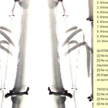
2. N'ens
3. N'ens
4. N'ens
5. N'ens
6. N'ens
7. N'ens
8. N'ens
9. N'ens
10. N'en
QUATRE
[1] Ne b
[2] Ne v
mauvais
[3] Ne s
[4] N'ag
ce qui e
TROIS 
[1] Ne m
[2] Ne b
[3] Ne d