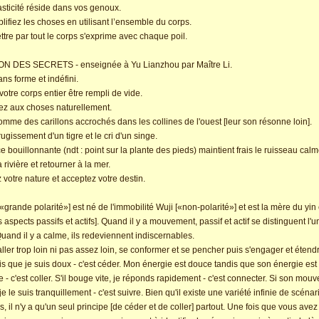
lasticité réside dans vos genoux.
plifiez les choses en utilisant l’ensemble du corps.
ttre par tout le corps s'exprime avec chaque poil.
 DES SECRETS - enseignée à Yu Lianzhou par Maître Li.
ns forme et indéfini.
votre corps entier être rempli de vide.
z aux choses naturellement.
mme des carillons accrochés dans les collines de l'ouest [leur son résonne loin].
rugissement d'un tigre et le cri d'un singe.
e bouillonnante (ndt : point sur la plante des pieds) maintient frais le ruisseau calm
 rivière et retourner à la mer.
 votre nature et acceptez votre destin.
 [«grande polarité»] est né de l'immobilité Wuji [«non-polarité»] et est la mère du yin
s aspects passifs et actifs]. Quand il y a mouvement, passif et actif se distinguent l'u
 Quand il y a calme, ils redeviennent indiscernables.
ller trop loin ni pas assez loin, se conformer et se pencher puis s'engager et étendre
is que je suis doux - c'est céder. Mon énergie est douce tandis que son énergie est
e - c'est coller. S'il bouge vite, je réponds rapidement - c'est connecter. Si son mou
 je le suis tranquillement - c'est suivre. Bien qu'il existe une variété infinie de scénar
s, il n'y a qu'un seul principe [de céder et de coller] partout. Une fois que vous avez