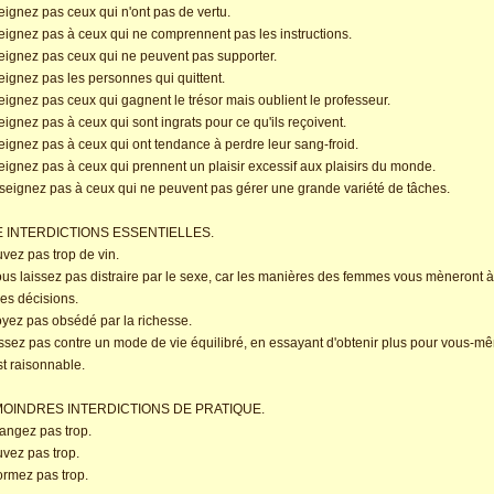
eignez pas ceux qui n'ont pas de vertu.
eignez pas à ceux qui ne comprennent pas les instructions.
eignez pas ceux qui ne peuvent pas supporter.
eignez pas les personnes qui quittent.
eignez pas ceux qui gagnent le trésor mais oublient le professeur.
eignez pas à ceux qui sont ingrats pour ce qu'ils reçoivent.
eignez pas à ceux qui ont tendance à perdre leur sang-froid.
eignez pas à ceux qui prennent un plaisir excessif aux plaisirs du monde.
seignez pas à ceux qui ne peuvent pas gérer une grande variété de tâches.
 INTERDICTIONS ESSENTIELLES.
uvez pas trop de vin.
ous laissez pas distraire par le sexe, car les manières des femmes vous mèneront 
es décisions.
oyez pas obsédé par la richesse.
issez pas contre un mode de vie équilibré, en essayant d'obtenir plus pour vous-
st raisonnable.
MOINDRES INTERDICTIONS DE PRATIQUE.
angez pas trop.
uvez pas trop.
ormez pas trop.