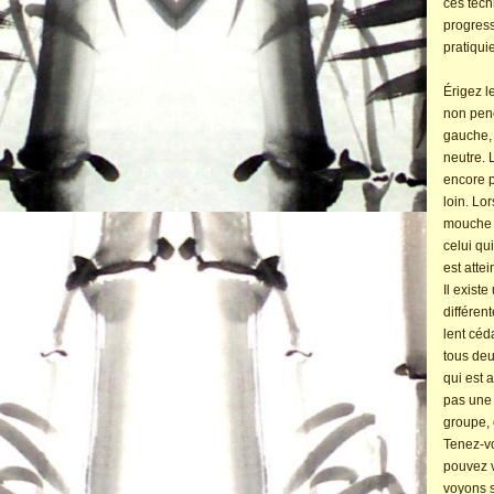
ces tech
progres
pratiqui
Érigez l
non penc
gauche, 
neutre. 
encore p
loin. Lo
mouche n
celui qu
est attei
Il exist
différen
lent céda
tous deu
qui est 
pas une 
groupe, 
Tenez-v
pouvez v
voyons s