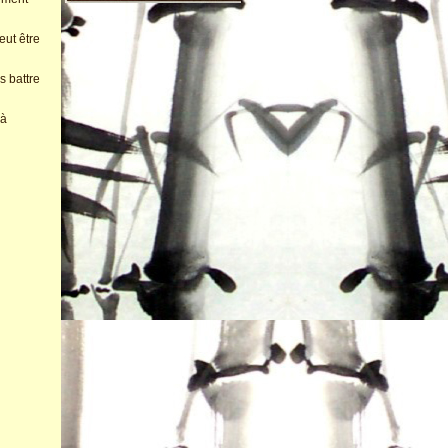
eut être
s battre
 à