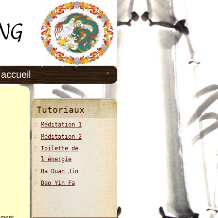
accueil
Tutoriaux
Méditation 1
Méditation 2
Toilette de
l'énergie
Ba Duan Jin
Dao Yin Fa
lement