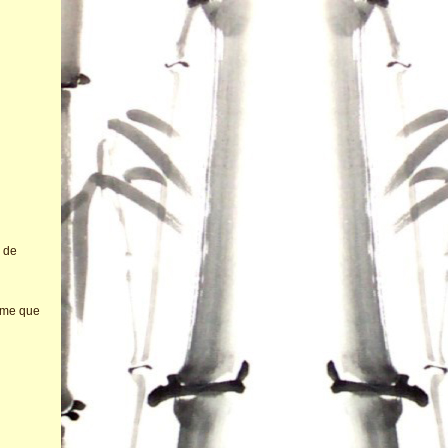
à de
même que