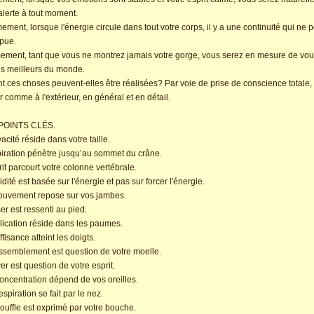
 alerte à tout moment.
ment, lorsque l'énergie circule dans tout votre corps, il y a une continuité qui ne p
pue.
ement, tant que vous ne montrez jamais votre gorge, vous serez en mesure de vou
es meilleurs du monde.
ces choses peuvent-elles être réalisées? Par voie de prise de conscience totale,
ur comme à l'extérieur, en général et en détail.
 POINTS CLÉS.
vacité réside dans votre taille.
spiration pénètre jusqu’au sommet du crâne.
prit parcourt votre colonne vertébrale.
uidité est basée sur l'énergie et pas sur forcer l'énergie.
mouvement repose sur vos jambes.
ser est ressenti au pied.
plication réside dans les paumes.
ffisance atteint les doigts.
assemblement est question de votre moelle.
ver est question de votre esprit.
concentration dépend de vos oreilles.
espiration se fait par le nez.
souffle est exprimé par votre bouche.