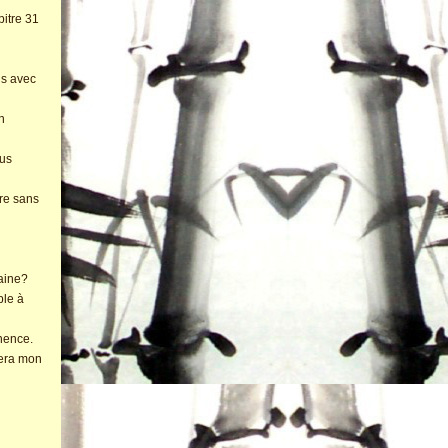
itre 31
is avec
n
ous
ore sans
aine?
ble à
nence.
lera mon