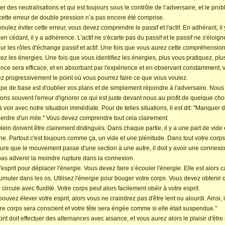
uer des neutralisations et qui est toujours sous le contrôle de l’adversaire, et le prob
cette erreur de double pression n’a pas encore été comprise.
voulez éviter cette erreur, vous devez comprendre le passif et l'actif. En adhérant, il 
 en cédant, il y a adhérence. L'actif ne s'écarte pas du passif et le passif ne s'éloig
 pour les rôles d'échange passif et actif. Une fois que vous aurez cette compréhensio
erez les énergies. Une fois que vous identifiez les énergies, plus vous pratiquez, plu
ce sera efficace, et en absorbant par l'expérience et en observant constamment, 
ez progressivement le point où vous pourrez faire ce que vous voulez.
ipe de base est d'oublier vos plans et de simplement répondre à l'adversaire. Nous
ns souvent l'erreur d'ignorer ce qui est juste devant nous au profit de quelque cho
à voir avec notre situation immédiate. Pour de telles situations, il est dit: "Manquer 
erdre d'un mile." Vous devez comprendre tout cela clairement.
plein doivent être clairement distingués. Dans chaque partie, il y a une part de vide
ine. Partout c'est toujours comme ça, un vide et une plénitude. Dans tout votre corps
ure que le mouvement passe d'une section à une autre, il doit y avoir une connexi
pas advenir la moindre rupture dans la connexion.
 l'esprit pour déplacer l'énergie. Vous devez faire s’écouler l'énergie. Elle est alors 
umuler dans les os. Utilisez l'énergie pour bouger votre corps. Vous devez obtenir 
 circule avec fluidité. Votre corps peut alors facilement obéir à votre esprit.
ouvez élever votre esprit, alors vous ne craindrez pas d'être lent ou alourdi. Ainsi, il
tre corps sera conscient et votre tête sera érigée comme si elle était suspendue."
prit doit effectuer des alternances avec aisance, et vous aurez alors le plaisir d'être