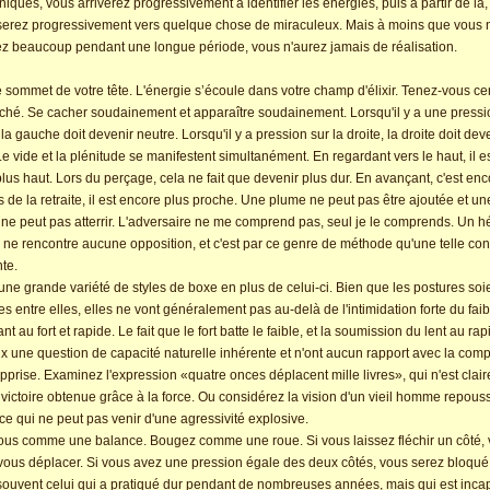
niques, vous arriverez progressivement à identifier les énergies, puis à partir de là
serez progressivement vers quelque chose de miraculeux. Mais à moins que vous 
ez beaucoup pendant une longue période, vous n'aurez jamais de réalisation.
e sommet de votre tête. L'énergie s’écoule dans votre champ d'élixir. Tenez-vous cen
hé. Se cacher soudainement et apparaître soudainement. Lorsqu'il y a une pressi
la gauche doit devenir neutre. Lorsqu'il y a pression sur la droite, la droite doit dev
Le vide et la plénitude se manifestent simultanément. En regardant vers le haut, il e
lus haut. Lors du perçage, cela ne fait que devenir plus dur. En avançant, c'est enc
rs de la retraite, il est encore plus proche. Une plume ne peut pas être ajoutée et un
e peut pas atterrir. L'adversaire ne me comprend pas, seul je le comprends. Un h
i ne rencontre aucune opposition, et c'est par ce genre de méthode qu'une telle con
nte.
e une grande variété de styles de boxe en plus de celui-ci. Bien que les postures soi
tes entre elles, elles ne vont généralement pas au-delà de l'intimidation forte du faib
nt au fort et rapide. Le fait que le fort batte le faible, et la soumission du lent au rap
x une question de capacité naturelle inhérente et n'ont aucun rapport avec la com
apprise. Examinez l'expression «quatre onces déplacent mille livres», qui n'est clai
victoire obtenue grâce à la force. Ou considérez la vision d'un vieil homme repous
ce qui ne peut pas venir d'une agressivité explosive.
ous comme une balance. Bougez comme une roue. Si vous laissez fléchir un côté,
ous déplacer. Si vous avez une pression égale des deux côtés, vous serez bloqué
ouvent celui qui a pratiqué dur pendant de nombreuses années, mais qui est inca