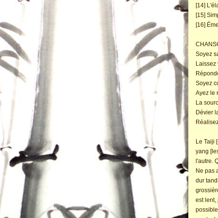
[14] L'é
[15] Sim
[16] Éme
CHANSON
Soyez sa
Laissez 
Réponde
Soyez co
Ayez le 
La sourc
Dévier la
Réalisez
Le Taiji
yang [le
l'autre.
Ne pas a
dur tand
grossièr
est lent,
possible