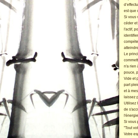
d’effect
est que 
Si vous 
céder et
l'actif,
identifi
compéten
atteindr
Le princ
commetto
n'a rien 
pouce, p
Vide et 
part ple
et à mes
laissez 
Utilisez
de s'acc
l'énergie
Si vous p
"Tout vo
Votre es