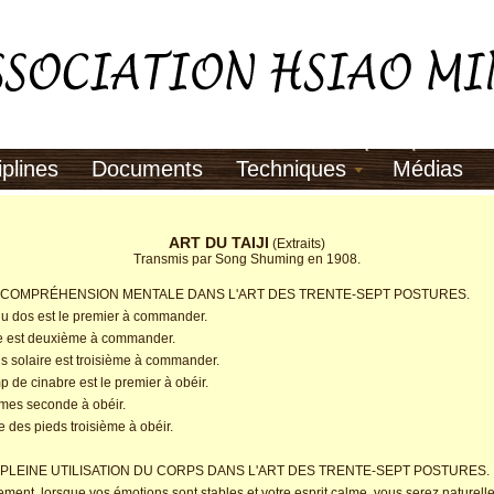
iplines
Documents
Techniques
Médias
êtes ici
ART DU TAIJI
(Extraits)
Transmis par Song Shuming en 1908.
 COMPRÉHENSION MENTALE DANS L'ART DES TRENTE-SEPT POSTURES.
u dos est le premier à commander.
e est deuxième à commander.
s solaire est troisième à commander.
 de cinabre est le premier à obéir.
mes seconde à obéir.
e des pieds troisième à obéir.
 PLEINE UTILISATION DU CORPS DANS L'ART DES TRENTE-SEPT POSTURES.
ment, lorsque vos émotions sont stables et votre esprit calme, vous serez naturel