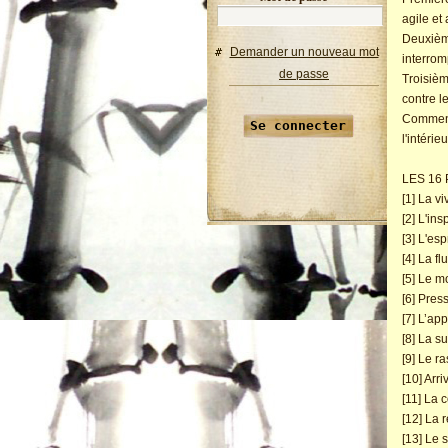
agile et
Deuxième
Demander un nouveau mot
interrom
de passe
Troisièm
contre l
Comment 
l'intérie
LES 16
[1] La vi
[2] L'in
[3] L'es
[4] La fl
[5] Le 
[6] Pres
[7] L’ap
[8] La su
[9] Le r
[10] Arri
[11] La 
[12] La r
[13] Le 