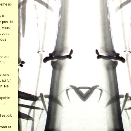
lème ici
y a
ne pas de
n, vous
s votre
vous
se qui
d'un
 et une
, au fur
on. Ne
capable
que
 est dit:
 rond et