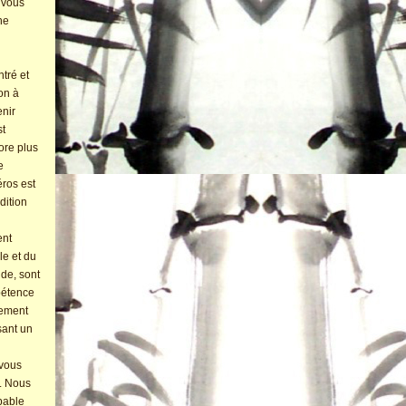
, vous
ne
tré et
on à
enir
st
ore plus
e
éros est
dition
ent
le et du
ide, sont
pétence
rement
sant un
 vous
. Nous
pable