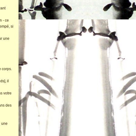
rant
n - ce
rempé, si
ur une
e corps.
s], il
s votre
dans des
e une