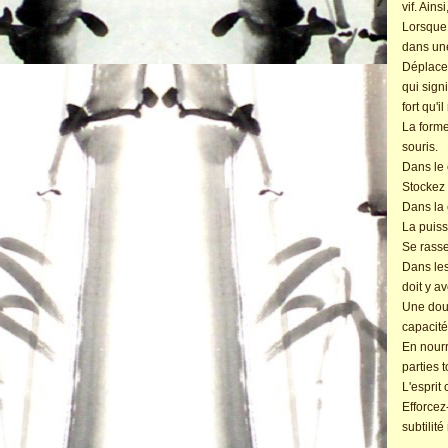
vif. Ains
Lorsque 
dans une
Déplacez
qui sign
fort qu'i
La forme
souris.
Dans le
Stockez 
Dans la 
La puiss
Se rasse
Dans les 
doit y av
Une douc
capacité
En nourr
parties 
L'esprit
Efforcez
subtilité