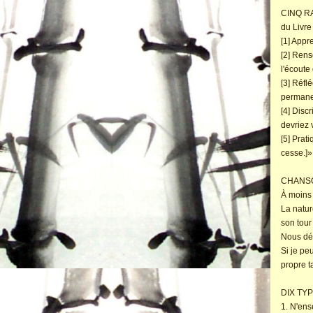
CINQ RA
du Livre
[1] Appr
[2] Rens
l'écoute 
[3] Réfl
permane
[4] Disc
devriez 
[5] Prat
cesse.]
CHANSO
À moins
La natur
son tour
Nous dép
Si je pe
propre t
DIX TY
1. N'ens